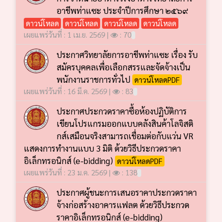
อาชีพท่าแซะ ประจำปีการศึกษา ๒๕๖๙
ดาวน์โหลด
ดาวน์โหลด
ดาวน์โหลด
ดาวน์โหลด
เผยแพร่วันที่ : 1 เม.ย. 2569 |
: 70
ประกาศวิทยาลัยการอาชีพท่าแซะ เรื่อง รับ
สมัครบุคคลเพื่อเลือกสรรและจัดจ้างเป็น
พนักงานราชการทั่วไป
ดาวน์โหลดPDF
เผยแพร่วันที่ : 16 มี.ค. 2569 |
: 83
ประกาศประกวดราคาซื้อห้องปฏิบัติการ
เขียนโปรแกรมออกแบบคลังสินค้าโลจิสติ
กส์เสมือนจริงสามารถเชื่อมต่อกับแว่น VR
แสดงการทำงานแบบ 3 มิติ ด้วยวิธีประกวดราคา
อิเล็กทรอนิกส์ (e-bidding)
ดาวน์โหลดPDF
เผยแพร่วันที่ : 23 ม.ค. 2569 |
: 138
ประกาศผู้ชนะการเสนอราคาประกวดราคา
จ้างก่อสร้างอาคารแฟลต ด้วยวิธีประกวด
ราคาอิเล็กทรอนิกส์ (e-bidding)