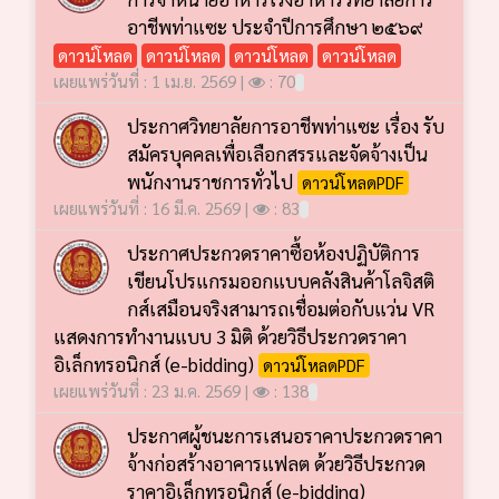
อาชีพท่าแซะ ประจำปีการศึกษา ๒๕๖๙
ดาวน์โหลด
ดาวน์โหลด
ดาวน์โหลด
ดาวน์โหลด
เผยแพร่วันที่ : 1 เม.ย. 2569 |
: 70
ประกาศวิทยาลัยการอาชีพท่าแซะ เรื่อง รับ
สมัครบุคคลเพื่อเลือกสรรและจัดจ้างเป็น
พนักงานราชการทั่วไป
ดาวน์โหลดPDF
เผยแพร่วันที่ : 16 มี.ค. 2569 |
: 83
ประกาศประกวดราคาซื้อห้องปฏิบัติการ
เขียนโปรแกรมออกแบบคลังสินค้าโลจิสติ
กส์เสมือนจริงสามารถเชื่อมต่อกับแว่น VR
แสดงการทำงานแบบ 3 มิติ ด้วยวิธีประกวดราคา
อิเล็กทรอนิกส์ (e-bidding)
ดาวน์โหลดPDF
เผยแพร่วันที่ : 23 ม.ค. 2569 |
: 138
ประกาศผู้ชนะการเสนอราคาประกวดราคา
จ้างก่อสร้างอาคารแฟลต ด้วยวิธีประกวด
ราคาอิเล็กทรอนิกส์ (e-bidding)