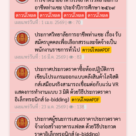
อาชีพท่าแซะ ประจำปีการศึกษา ๒๕๖๙
ดาวน์โหลด
ดาวน์โหลด
ดาวน์โหลด
ดาวน์โหลด
เผยแพร่วันที่ : 1 เม.ย. 2569 |
: 70
ประกาศวิทยาลัยการอาชีพท่าแซะ เรื่อง รับ
สมัครบุคคลเพื่อเลือกสรรและจัดจ้างเป็น
พนักงานราชการทั่วไป
ดาวน์โหลดPDF
เผยแพร่วันที่ : 16 มี.ค. 2569 |
: 83
ประกาศประกวดราคาซื้อห้องปฏิบัติการ
เขียนโปรแกรมออกแบบคลังสินค้าโลจิสติ
กส์เสมือนจริงสามารถเชื่อมต่อกับแว่น VR
แสดงการทำงานแบบ 3 มิติ ด้วยวิธีประกวดราคา
อิเล็กทรอนิกส์ (e-bidding)
ดาวน์โหลดPDF
เผยแพร่วันที่ : 23 ม.ค. 2569 |
: 138
ประกาศผู้ชนะการเสนอราคาประกวดราคา
จ้างก่อสร้างอาคารแฟลต ด้วยวิธีประกวด
ราคาอิเล็กทรอนิกส์ (e-bidding)