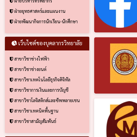
ฝ่ายบริหารทรัพยากร
ฝ่ายยุทธศาสตร์และแผนงาน
ฝ่ายพัฒนากิจการนักเรียน-นักศึกษา
เว็บไซต์ของบุคลากรวิทยาลัย
สาขาวิชาช่างไฟฟ้า
สาขาวิชาช่างยนต์
สาขาวิชาเทคโนโลยีธุรกิจดิจิทัล
สาขาวิชาการเงินและการบัญชี
สาขาวิชาโลจิสติกส์และซัพพลายเชน
สาขาวิชาเทคนิคพื้นฐาน
สาขาวิชาสามัญสัมพันธ์