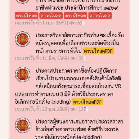
อาชีพท่าแซะ ประจำปีการศึกษา ๒๕๖๙
ดาวน์โหลด
ดาวน์โหลด
ดาวน์โหลด
ดาวน์โหลด
เผยแพร่วันที่ : 1 เม.ย. 2569 |
: 69
ประกาศวิทยาลัยการอาชีพท่าแซะ เรื่อง รับ
สมัครบุคคลเพื่อเลือกสรรและจัดจ้างเป็น
พนักงานราชการทั่วไป
ดาวน์โหลดPDF
เผยแพร่วันที่ : 16 มี.ค. 2569 |
: 82
ประกาศประกวดราคาซื้อห้องปฏิบัติการ
เขียนโปรแกรมออกแบบคลังสินค้าโลจิสติ
กส์เสมือนจริงสามารถเชื่อมต่อกับแว่น VR
แสดงการทำงานแบบ 3 มิติ ด้วยวิธีประกวดราคา
อิเล็กทรอนิกส์ (e-bidding)
ดาวน์โหลดPDF
เผยแพร่วันที่ : 23 ม.ค. 2569 |
: 137
ประกาศผู้ชนะการเสนอราคาประกวดราคา
จ้างก่อสร้างอาคารแฟลต ด้วยวิธีประกวด
ราคาอิเล็กทรอนิกส์ (e-bidding)