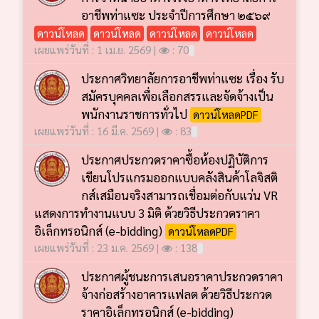
อาชีพท่าแซะ ประจำปีการศึกษา ๒๕๖๙
ดาวน์โหลด
ดาวน์โหลด
ดาวน์โหลด
ดาวน์โหลด
เผยแพร่วันที่ : 1 เม.ย. 2569 |
: 70
ประกาศวิทยาลัยการอาชีพท่าแซะ เรื่อง รับ
สมัครบุคคลเพื่อเลือกสรรและจัดจ้างเป็น
พนักงานราชการทั่วไป
ดาวน์โหลดPDF
เผยแพร่วันที่ : 16 มี.ค. 2569 |
: 83
ประกาศประกวดราคาซื้อห้องปฏิบัติการ
เขียนโปรแกรมออกแบบคลังสินค้าโลจิสติ
กส์เสมือนจริงสามารถเชื่อมต่อกับแว่น VR
แสดงการทำงานแบบ 3 มิติ ด้วยวิธีประกวดราคา
อิเล็กทรอนิกส์ (e-bidding)
ดาวน์โหลดPDF
เผยแพร่วันที่ : 23 ม.ค. 2569 |
: 138
ประกาศผู้ชนะการเสนอราคาประกวดราคา
จ้างก่อสร้างอาคารแฟลต ด้วยวิธีประกวด
ราคาอิเล็กทรอนิกส์ (e-bidding)