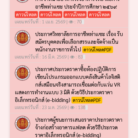
อาชีพท่าแซะ ประจำปีการศึกษา ๒๕๖๙
ดาวน์โหลด
ดาวน์โหลด
ดาวน์โหลด
ดาวน์โหลด
เผยแพร่วันที่ : 1 เม.ย. 2569 |
: 70
ประกาศวิทยาลัยการอาชีพท่าแซะ เรื่อง รับ
สมัครบุคคลเพื่อเลือกสรรและจัดจ้างเป็น
พนักงานราชการทั่วไป
ดาวน์โหลดPDF
เผยแพร่วันที่ : 16 มี.ค. 2569 |
: 83
ประกาศประกวดราคาซื้อห้องปฏิบัติการ
เขียนโปรแกรมออกแบบคลังสินค้าโลจิสติ
กส์เสมือนจริงสามารถเชื่อมต่อกับแว่น VR
แสดงการทำงานแบบ 3 มิติ ด้วยวิธีประกวดราคา
อิเล็กทรอนิกส์ (e-bidding)
ดาวน์โหลดPDF
เผยแพร่วันที่ : 23 ม.ค. 2569 |
: 138
ประกาศผู้ชนะการเสนอราคาประกวดราคา
จ้างก่อสร้างอาคารแฟลต ด้วยวิธีประกวด
ราคาอิเล็กทรอนิกส์ (e-bidding)