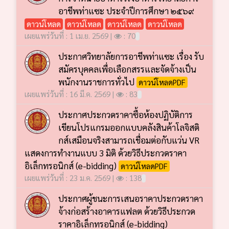
อาชีพท่าแซะ ประจำปีการศึกษา ๒๕๖๙
ดาวน์โหลด
ดาวน์โหลด
ดาวน์โหลด
ดาวน์โหลด
เผยแพร่วันที่ : 1 เม.ย. 2569 |
: 70
ประกาศวิทยาลัยการอาชีพท่าแซะ เรื่อง รับ
สมัครบุคคลเพื่อเลือกสรรและจัดจ้างเป็น
พนักงานราชการทั่วไป
ดาวน์โหลดPDF
เผยแพร่วันที่ : 16 มี.ค. 2569 |
: 83
ประกาศประกวดราคาซื้อห้องปฏิบัติการ
เขียนโปรแกรมออกแบบคลังสินค้าโลจิสติ
กส์เสมือนจริงสามารถเชื่อมต่อกับแว่น VR
แสดงการทำงานแบบ 3 มิติ ด้วยวิธีประกวดราคา
อิเล็กทรอนิกส์ (e-bidding)
ดาวน์โหลดPDF
เผยแพร่วันที่ : 23 ม.ค. 2569 |
: 138
ประกาศผู้ชนะการเสนอราคาประกวดราคา
จ้างก่อสร้างอาคารแฟลต ด้วยวิธีประกวด
ราคาอิเล็กทรอนิกส์ (e-bidding)