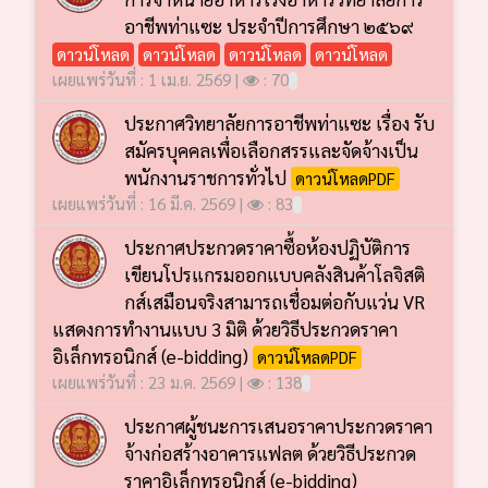
อาชีพท่าแซะ ประจำปีการศึกษา ๒๕๖๙
ดาวน์โหลด
ดาวน์โหลด
ดาวน์โหลด
ดาวน์โหลด
เผยแพร่วันที่ : 1 เม.ย. 2569 |
: 70
ประกาศวิทยาลัยการอาชีพท่าแซะ เรื่อง รับ
สมัครบุคคลเพื่อเลือกสรรและจัดจ้างเป็น
พนักงานราชการทั่วไป
ดาวน์โหลดPDF
เผยแพร่วันที่ : 16 มี.ค. 2569 |
: 83
ประกาศประกวดราคาซื้อห้องปฏิบัติการ
เขียนโปรแกรมออกแบบคลังสินค้าโลจิสติ
กส์เสมือนจริงสามารถเชื่อมต่อกับแว่น VR
แสดงการทำงานแบบ 3 มิติ ด้วยวิธีประกวดราคา
อิเล็กทรอนิกส์ (e-bidding)
ดาวน์โหลดPDF
เผยแพร่วันที่ : 23 ม.ค. 2569 |
: 138
ประกาศผู้ชนะการเสนอราคาประกวดราคา
จ้างก่อสร้างอาคารแฟลต ด้วยวิธีประกวด
ราคาอิเล็กทรอนิกส์ (e-bidding)