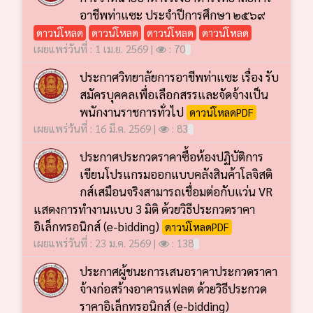
อาชีพท่าแซะ ประจำปีการศึกษา ๒๕๖๙
ดาวน์โหลด
ดาวน์โหลด
ดาวน์โหลด
ดาวน์โหลด
เผยแพร่วันที่ : 1 เม.ย. 2569 |
: 70
ประกาศวิทยาลัยการอาชีพท่าแซะ เรื่อง รับ
สมัครบุคคลเพื่อเลือกสรรและจัดจ้างเป็น
พนักงานราชการทั่วไป
ดาวน์โหลดPDF
เผยแพร่วันที่ : 16 มี.ค. 2569 |
: 83
ประกาศประกวดราคาซื้อห้องปฏิบัติการ
เขียนโปรแกรมออกแบบคลังสินค้าโลจิสติ
กส์เสมือนจริงสามารถเชื่อมต่อกับแว่น VR
แสดงการทำงานแบบ 3 มิติ ด้วยวิธีประกวดราคา
อิเล็กทรอนิกส์ (e-bidding)
ดาวน์โหลดPDF
เผยแพร่วันที่ : 23 ม.ค. 2569 |
: 138
ประกาศผู้ชนะการเสนอราคาประกวดราคา
จ้างก่อสร้างอาคารแฟลต ด้วยวิธีประกวด
ราคาอิเล็กทรอนิกส์ (e-bidding)