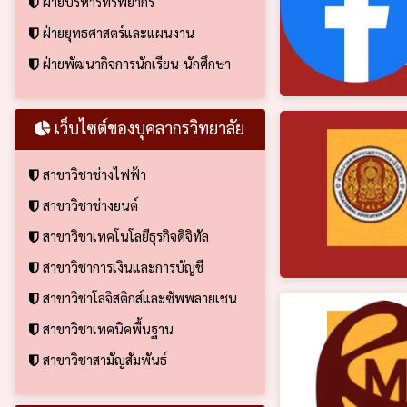
ฝ่ายบริหารทรัพยากร
ฝ่ายยุทธศาสตร์และแผนงาน
ฝ่ายพัฒนากิจการนักเรียน-นักศึกษา
เว็บไซต์ของบุคลากรวิทยาลัย
สาขาวิชาช่างไฟฟ้า
สาขาวิชาช่างยนต์
สาขาวิชาเทคโนโลยีธุรกิจดิจิทัล
สาขาวิชาการเงินและการบัญชี
สาขาวิชาโลจิสติกส์และซัพพลายเชน
สาขาวิชาเทคนิคพื้นฐาน
สาขาวิชาสามัญสัมพันธ์