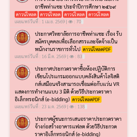
อาชีพท่าแซะ ประจำปีการศึกษา ๒๕๖๙
ดาวน์โหลด
ดาวน์โหลด
ดาวน์โหลด
ดาวน์โหลด
เผยแพร่วันที่ : 1 เม.ย. 2569 |
: 70
ประกาศวิทยาลัยการอาชีพท่าแซะ เรื่อง รับ
สมัครบุคคลเพื่อเลือกสรรและจัดจ้างเป็น
พนักงานราชการทั่วไป
ดาวน์โหลดPDF
เผยแพร่วันที่ : 16 มี.ค. 2569 |
: 83
ประกาศประกวดราคาซื้อห้องปฏิบัติการ
เขียนโปรแกรมออกแบบคลังสินค้าโลจิสติ
กส์เสมือนจริงสามารถเชื่อมต่อกับแว่น VR
แสดงการทำงานแบบ 3 มิติ ด้วยวิธีประกวดราคา
อิเล็กทรอนิกส์ (e-bidding)
ดาวน์โหลดPDF
เผยแพร่วันที่ : 23 ม.ค. 2569 |
: 138
ประกาศผู้ชนะการเสนอราคาประกวดราคา
จ้างก่อสร้างอาคารแฟลต ด้วยวิธีประกวด
ราคาอิเล็กทรอนิกส์ (e-bidding)