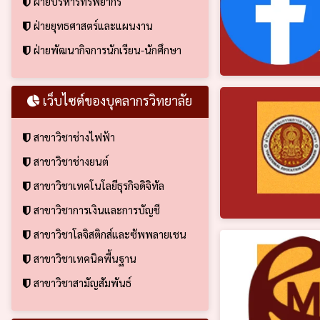
ฝ่ายบริหารทรัพยากร
ฝ่ายยุทธศาสตร์และแผนงาน
ฝ่ายพัฒนากิจการนักเรียน-นักศึกษา
เว็บไซต์ของบุคลากรวิทยาลัย
สาขาวิชาช่างไฟฟ้า
สาขาวิชาช่างยนต์
สาขาวิชาเทคโนโลยีธุรกิจดิจิทัล
สาขาวิชาการเงินและการบัญชี
สาขาวิชาโลจิสติกส์และซัพพลายเชน
สาขาวิชาเทคนิคพื้นฐาน
สาขาวิชาสามัญสัมพันธ์