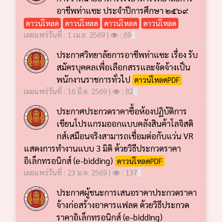
อาชีพท่าแซะ ประจำปีการศึกษา ๒๕๖๙
ดาวน์โหลด
ดาวน์โหลด
ดาวน์โหลด
ดาวน์โหลด
เผยแพร่วันที่ : 1 เม.ย. 2569 |
: 69
ประกาศวิทยาลัยการอาชีพท่าแซะ เรื่อง รับ
สมัครบุคคลเพื่อเลือกสรรและจัดจ้างเป็น
พนักงานราชการทั่วไป
ดาวน์โหลดPDF
เผยแพร่วันที่ : 16 มี.ค. 2569 |
: 82
ประกาศประกวดราคาซื้อห้องปฏิบัติการ
เขียนโปรแกรมออกแบบคลังสินค้าโลจิสติ
กส์เสมือนจริงสามารถเชื่อมต่อกับแว่น VR
แสดงการทำงานแบบ 3 มิติ ด้วยวิธีประกวดราคา
อิเล็กทรอนิกส์ (e-bidding)
ดาวน์โหลดPDF
เผยแพร่วันที่ : 23 ม.ค. 2569 |
: 137
ประกาศผู้ชนะการเสนอราคาประกวดราคา
จ้างก่อสร้างอาคารแฟลต ด้วยวิธีประกวด
ราคาอิเล็กทรอนิกส์ (e-bidding)