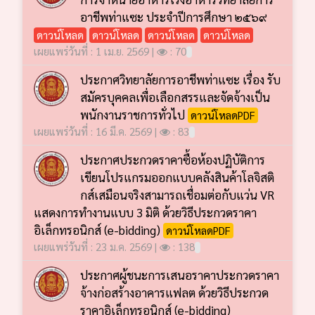
อาชีพท่าแซะ ประจำปีการศึกษา ๒๕๖๙
ดาวน์โหลด
ดาวน์โหลด
ดาวน์โหลด
ดาวน์โหลด
เผยแพร่วันที่ : 1 เม.ย. 2569 |
: 70
ประกาศวิทยาลัยการอาชีพท่าแซะ เรื่อง รับ
สมัครบุคคลเพื่อเลือกสรรและจัดจ้างเป็น
พนักงานราชการทั่วไป
ดาวน์โหลดPDF
เผยแพร่วันที่ : 16 มี.ค. 2569 |
: 83
ประกาศประกวดราคาซื้อห้องปฏิบัติการ
เขียนโปรแกรมออกแบบคลังสินค้าโลจิสติ
กส์เสมือนจริงสามารถเชื่อมต่อกับแว่น VR
แสดงการทำงานแบบ 3 มิติ ด้วยวิธีประกวดราคา
อิเล็กทรอนิกส์ (e-bidding)
ดาวน์โหลดPDF
เผยแพร่วันที่ : 23 ม.ค. 2569 |
: 138
ประกาศผู้ชนะการเสนอราคาประกวดราคา
จ้างก่อสร้างอาคารแฟลต ด้วยวิธีประกวด
ราคาอิเล็กทรอนิกส์ (e-bidding)