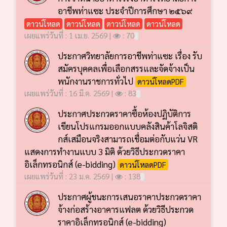
อาชีพท่าแซะ ประจำปีการศึกษา ๒๕๖๙
ดาวน์โหลด
ดาวน์โหลด
ดาวน์โหลด
ดาวน์โหลด
เผยแพร่วันที่ : 1 เม.ย. 2569 |
: 70
ประกาศวิทยาลัยการอาชีพท่าแซะ เรื่อง รับ
สมัครบุคคลเพื่อเลือกสรรและจัดจ้างเป็น
พนักงานราชการทั่วไป
ดาวน์โหลดPDF
เผยแพร่วันที่ : 16 มี.ค. 2569 |
: 83
ประกาศประกวดราคาซื้อห้องปฏิบัติการ
เขียนโปรแกรมออกแบบคลังสินค้าโลจิสติ
กส์เสมือนจริงสามารถเชื่อมต่อกับแว่น VR
แสดงการทำงานแบบ 3 มิติ ด้วยวิธีประกวดราคา
อิเล็กทรอนิกส์ (e-bidding)
ดาวน์โหลดPDF
เผยแพร่วันที่ : 23 ม.ค. 2569 |
: 138
ประกาศผู้ชนะการเสนอราคาประกวดราคา
จ้างก่อสร้างอาคารแฟลต ด้วยวิธีประกวด
ราคาอิเล็กทรอนิกส์ (e-bidding)