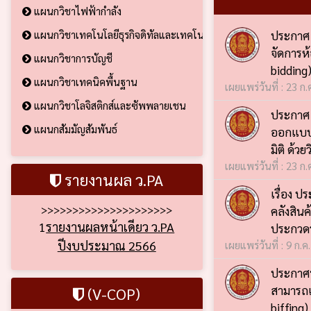
แผนกวิชาไฟฟ้ากำลัง
ประกาศ 
แผนกวิชาเทคโนโลยีธุรกิจดิทัลและเทคโนโลยีสารสนเทศ
จัดการห้
แผนกวิชาการบัญชี
bidding
แผนกวิชาเทคนิคพื้นฐาน
เผยแพร่วันที่ : 23 ก
แผนกวิชาโลจิสติกส์และซัพพลายเชน
ประกาศ 
ออกแบบค
แผนกสัมมัญสัมพันธ์
มิติ ด้ว
เผยแพร่วันที่ : 23 ก
รายงานผล ว.PA
เรื่อง 
คลังสินค
>>>>>>>>>>>>>>>>>>>>>
ประกวดร
1
รายงานผลหน้าเดียว ว.PA
เผยแพร่วันที่ : 9 ก.ค
ปีงบประมาณ 2566
ประกาศป
สามารถเ
(V-COP)
biffing)