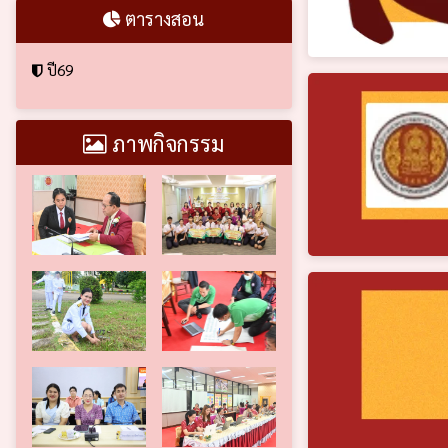
ตารางสอน
ปี69
ภาพกิจกรรม