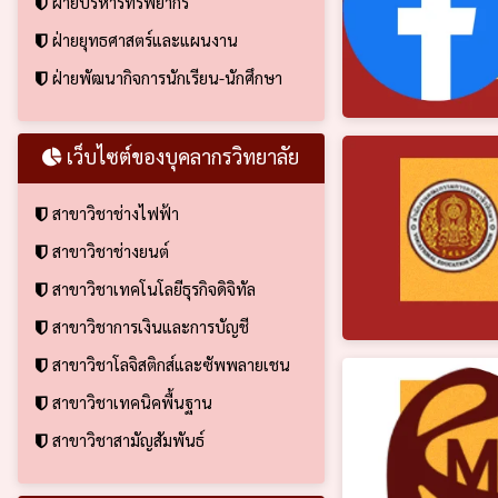
ฝ่ายบริหารทรัพยากร
ฝ่ายยุทธศาสตร์และแผนงาน
ฝ่ายพัฒนากิจการนักเรียน-นักศึกษา
เว็บไซต์ของบุคลากรวิทยาลัย
สาขาวิชาช่างไฟฟ้า
สาขาวิชาช่างยนต์
สาขาวิชาเทคโนโลยีธุรกิจดิจิทัล
สาขาวิชาการเงินและการบัญชี
สาขาวิชาโลจิสติกส์และซัพพลายเชน
สาขาวิชาเทคนิคพื้นฐาน
สาขาวิชาสามัญสัมพันธ์