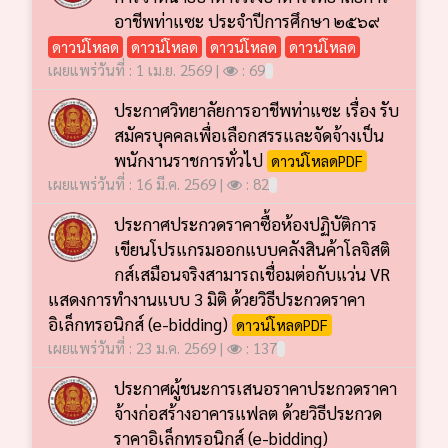
อาชีพท่าแซะ ประจำปีการศึกษา ๒๕๖๙
ดาวน์โหลด
ดาวน์โหลด
ดาวน์โหลด
ดาวน์โหลด
เผยแพร่วันที่ : 1 เม.ย. 2569 |
: 69
ประกาศวิทยาลัยการอาชีพท่าแซะ เรื่อง รับ
สมัครบุคคลเพื่อเลือกสรรและจัดจ้างเป็น
พนักงานราชการทั่วไป
ดาวน์โหลดPDF
เผยแพร่วันที่ : 16 มี.ค. 2569 |
: 82
ประกาศประกวดราคาซื้อห้องปฏิบัติการ
เขียนโปรแกรมออกแบบคลังสินค้าโลจิสติ
กส์เสมือนจริงสามารถเชื่อมต่อกับแว่น VR
แสดงการทำงานแบบ 3 มิติ ด้วยวิธีประกวดราคา
อิเล็กทรอนิกส์ (e-bidding)
ดาวน์โหลดPDF
เผยแพร่วันที่ : 23 ม.ค. 2569 |
: 137
ประกาศผู้ชนะการเสนอราคาประกวดราคา
จ้างก่อสร้างอาคารแฟลต ด้วยวิธีประกวด
ราคาอิเล็กทรอนิกส์ (e-bidding)