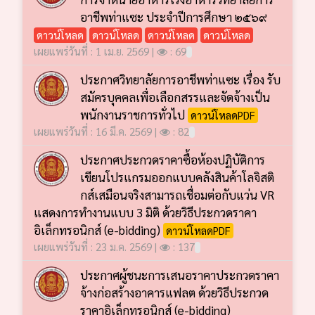
อาชีพท่าแซะ ประจำปีการศึกษา ๒๕๖๙
ดาวน์โหลด
ดาวน์โหลด
ดาวน์โหลด
ดาวน์โหลด
เผยแพร่วันที่ : 1 เม.ย. 2569 |
: 69
ประกาศวิทยาลัยการอาชีพท่าแซะ เรื่อง รับ
สมัครบุคคลเพื่อเลือกสรรและจัดจ้างเป็น
พนักงานราชการทั่วไป
ดาวน์โหลดPDF
เผยแพร่วันที่ : 16 มี.ค. 2569 |
: 82
ประกาศประกวดราคาซื้อห้องปฏิบัติการ
เขียนโปรแกรมออกแบบคลังสินค้าโลจิสติ
กส์เสมือนจริงสามารถเชื่อมต่อกับแว่น VR
แสดงการทำงานแบบ 3 มิติ ด้วยวิธีประกวดราคา
อิเล็กทรอนิกส์ (e-bidding)
ดาวน์โหลดPDF
เผยแพร่วันที่ : 23 ม.ค. 2569 |
: 137
ประกาศผู้ชนะการเสนอราคาประกวดราคา
จ้างก่อสร้างอาคารแฟลต ด้วยวิธีประกวด
ราคาอิเล็กทรอนิกส์ (e-bidding)