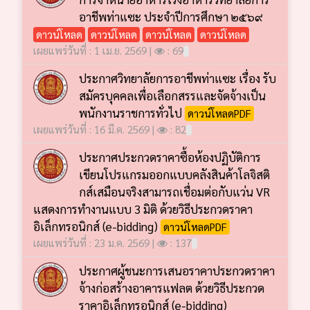
อาชีพท่าแซะ ประจำปีการศึกษา ๒๕๖๙
ดาวน์โหลด
ดาวน์โหลด
ดาวน์โหลด
ดาวน์โหลด
เผยแพร่วันที่ : 1 เม.ย. 2569 |
: 69
ประกาศวิทยาลัยการอาชีพท่าแซะ เรื่อง รับ
สมัครบุคคลเพื่อเลือกสรรและจัดจ้างเป็น
พนักงานราชการทั่วไป
ดาวน์โหลดPDF
เผยแพร่วันที่ : 16 มี.ค. 2569 |
: 82
ประกาศประกวดราคาซื้อห้องปฏิบัติการ
เขียนโปรแกรมออกแบบคลังสินค้าโลจิสติ
กส์เสมือนจริงสามารถเชื่อมต่อกับแว่น VR
แสดงการทำงานแบบ 3 มิติ ด้วยวิธีประกวดราคา
อิเล็กทรอนิกส์ (e-bidding)
ดาวน์โหลดPDF
เผยแพร่วันที่ : 23 ม.ค. 2569 |
: 137
ประกาศผู้ชนะการเสนอราคาประกวดราคา
จ้างก่อสร้างอาคารแฟลต ด้วยวิธีประกวด
ราคาอิเล็กทรอนิกส์ (e-bidding)