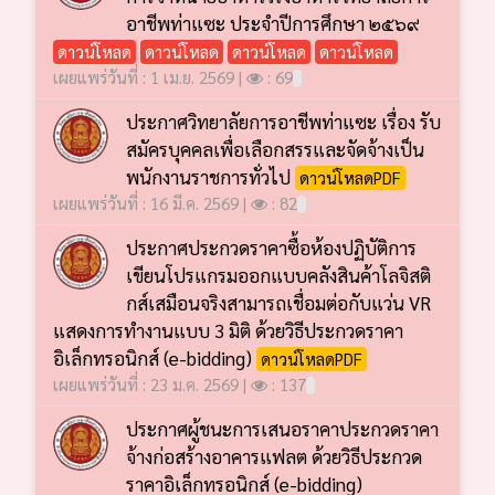
อาชีพท่าแซะ ประจำปีการศึกษา ๒๕๖๙
ดาวน์โหลด
ดาวน์โหลด
ดาวน์โหลด
ดาวน์โหลด
เผยแพร่วันที่ : 1 เม.ย. 2569 |
: 69
ประกาศวิทยาลัยการอาชีพท่าแซะ เรื่อง รับ
สมัครบุคคลเพื่อเลือกสรรและจัดจ้างเป็น
พนักงานราชการทั่วไป
ดาวน์โหลดPDF
เผยแพร่วันที่ : 16 มี.ค. 2569 |
: 82
ประกาศประกวดราคาซื้อห้องปฏิบัติการ
เขียนโปรแกรมออกแบบคลังสินค้าโลจิสติ
กส์เสมือนจริงสามารถเชื่อมต่อกับแว่น VR
แสดงการทำงานแบบ 3 มิติ ด้วยวิธีประกวดราคา
อิเล็กทรอนิกส์ (e-bidding)
ดาวน์โหลดPDF
เผยแพร่วันที่ : 23 ม.ค. 2569 |
: 137
ประกาศผู้ชนะการเสนอราคาประกวดราคา
จ้างก่อสร้างอาคารแฟลต ด้วยวิธีประกวด
ราคาอิเล็กทรอนิกส์ (e-bidding)