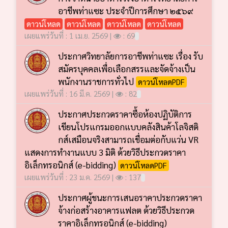
อาชีพท่าแซะ ประจำปีการศึกษา ๒๕๖๙
ดาวน์โหลด
ดาวน์โหลด
ดาวน์โหลด
ดาวน์โหลด
เผยแพร่วันที่ : 1 เม.ย. 2569 |
: 69
ประกาศวิทยาลัยการอาชีพท่าแซะ เรื่อง รับ
สมัครบุคคลเพื่อเลือกสรรและจัดจ้างเป็น
พนักงานราชการทั่วไป
ดาวน์โหลดPDF
เผยแพร่วันที่ : 16 มี.ค. 2569 |
: 82
ประกาศประกวดราคาซื้อห้องปฏิบัติการ
เขียนโปรแกรมออกแบบคลังสินค้าโลจิสติ
กส์เสมือนจริงสามารถเชื่อมต่อกับแว่น VR
แสดงการทำงานแบบ 3 มิติ ด้วยวิธีประกวดราคา
อิเล็กทรอนิกส์ (e-bidding)
ดาวน์โหลดPDF
เผยแพร่วันที่ : 23 ม.ค. 2569 |
: 137
ประกาศผู้ชนะการเสนอราคาประกวดราคา
จ้างก่อสร้างอาคารแฟลต ด้วยวิธีประกวด
ราคาอิเล็กทรอนิกส์ (e-bidding)