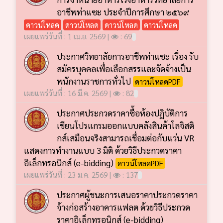
อาชีพท่าแซะ ประจำปีการศึกษา ๒๕๖๙
ดาวน์โหลด
ดาวน์โหลด
ดาวน์โหลด
ดาวน์โหลด
เผยแพร่วันที่ : 1 เม.ย. 2569 |
: 69
ประกาศวิทยาลัยการอาชีพท่าแซะ เรื่อง รับ
สมัครบุคคลเพื่อเลือกสรรและจัดจ้างเป็น
พนักงานราชการทั่วไป
ดาวน์โหลดPDF
เผยแพร่วันที่ : 16 มี.ค. 2569 |
: 82
ประกาศประกวดราคาซื้อห้องปฏิบัติการ
เขียนโปรแกรมออกแบบคลังสินค้าโลจิสติ
กส์เสมือนจริงสามารถเชื่อมต่อกับแว่น VR
แสดงการทำงานแบบ 3 มิติ ด้วยวิธีประกวดราคา
อิเล็กทรอนิกส์ (e-bidding)
ดาวน์โหลดPDF
เผยแพร่วันที่ : 23 ม.ค. 2569 |
: 137
ประกาศผู้ชนะการเสนอราคาประกวดราคา
จ้างก่อสร้างอาคารแฟลต ด้วยวิธีประกวด
ราคาอิเล็กทรอนิกส์ (e-bidding)