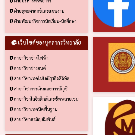
ฝ่ายบริหารทรัพยากร
ฝ่ายยุทธศาสตร์และแผนงาน
ฝ่ายพัฒนากิจการนักเรียน-นักศึกษา
เว็บไซต์ของบุคลากรวิทยาลัย
สาขาวิชาช่างไฟฟ้า
สาขาวิชาช่างยนต์
สาขาวิชาเทคโนโลยีธุรกิจดิจิทัล
สาขาวิชาการเงินและการบัญชี
สาขาวิชาโลจิสติกส์และซัพพลายเชน
สาขาวิชาเทคนิคพื้นฐาน
สาขาวิชาสามัญสัมพันธ์