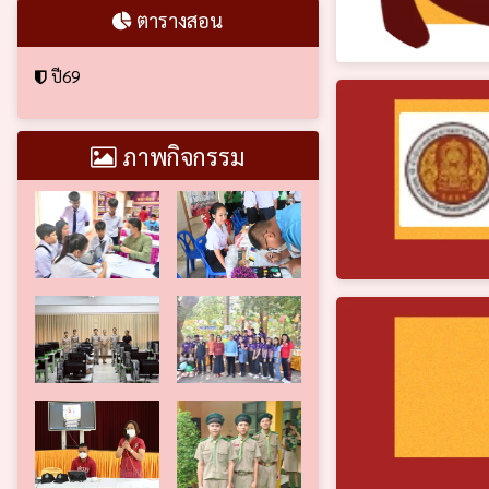
ตารางสอน
ปี69
ภาพกิจกรรม