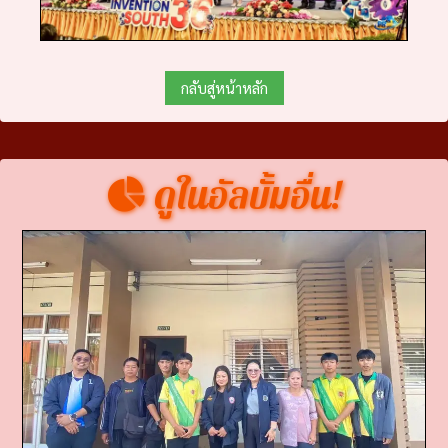
กลับสู่หน้าหลัก
ดูในอัลบั้มอื่น!